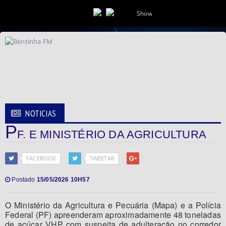
Show da Manhã
NOTICIAS
P
F. E MINISTÉRIO DA AGRICULTURA
FACEBOOK
TWEETAR
Postado
15/05/2026 10H57
O Ministério da Agricultura e Pecuária (Mapa) e a Polícia
Federal (PF) apreenderam aproximadamente 48 toneladas
de açúcar VHP com suspeita de adulteração no corredor