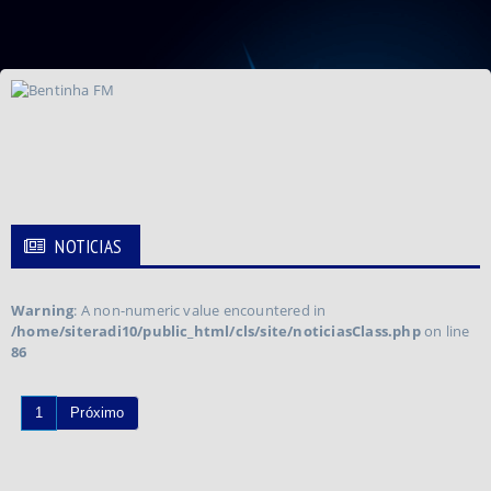
NOTICIAS
Warning
: A non-numeric value encountered in
/home/siteradi10/public_html/cls/site/noticiasClass.php
on line
86
1
Próximo