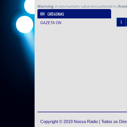
Warning
: A non-numeric value encountered in
/home
CATEGORIAS
1
GAZETA ON
Copyright © 2019 Nossa Rádio | Todos os Dir