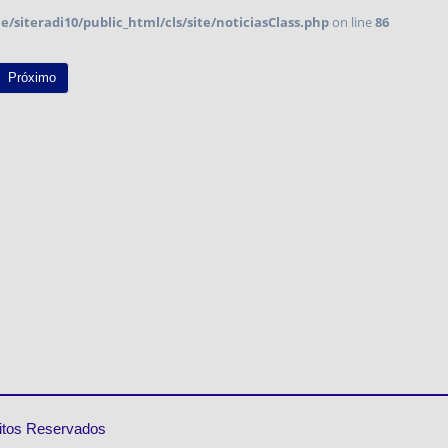
/siteradi10/public_html/cls/site/noticiasClass.php
on line
86
Próximo
eitos Reservados