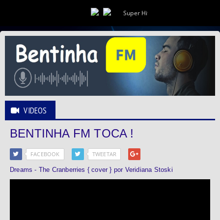
Super Hits
VIDEOS
BENTINHA FM TOCA !
FACEBOOK
TWEETAR
Dreams - The Cranberries { cover } por Veridiana Stoski