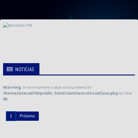
NOTICIAS
Warning
: A non-numeric value encountered in
/home/siteradi10/public_html/cls/site/noticiasClass.php
on line
86
1
Próximo